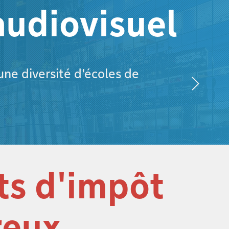
udiovisuel
une diversité d'écoles de
ts d'impôt
reux