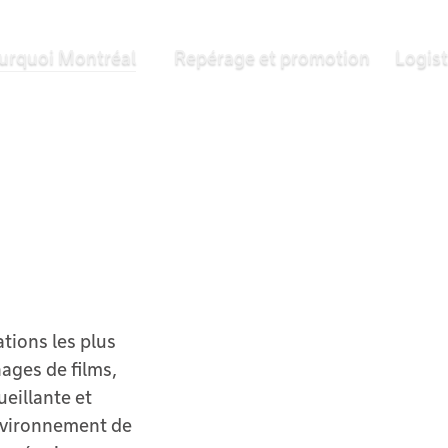
urquoi Montréal
Repérage et promotion
Logis
tions les plus
ages de films,
ueillante et
environnement de